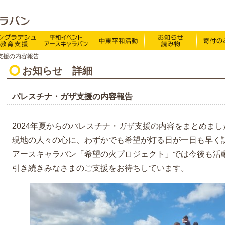
特定非営利活動法人 NPO法人アースキャラバン
O法人アースキャラバンについて
バングラデシュ教育支援
平和イベント Earth Caravan
中東平和活動
お知らせ・
支援の内容報告
ドキュメンタリー映画BE FREE!
お知らせ・ニュース
お知らせ
詳細
ほぼ週刊アースキャラバ
活動報告
パレスチナ・ガザ支援の内容報告
Viva!ボランティア
アースなあの人
2024年夏からのパレスチナ・ガザ支援の内容をまとめま
現地の人々の心に、わずかでも希望が灯る日が一日も早く
アースキャラバン体験談
アースキャラバン「希望の火プロジェクト」では今後も活
バングラデシュだより
引き続きみなさまのご支援をお待ちしています。
里親心
支援先からのおたより
中東関連
パレスチナを知っていま