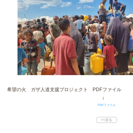
映画「BE FREE!」感想
世界平和なう
EIKOの中東訪問記
希望の火 ガザ人道支援プロジェクト PDFファイル
↓
PDFファイル
<<戻る