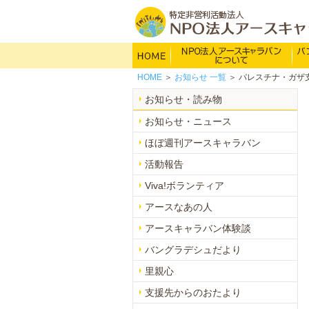
HOME
NP
HOME
＞
お知らせ
一覧
＞ パレスチナ・ガザ
主な活動内容
お知らせ・読み物
活動報告
お知らせ・ニュース
団体概要
ほぼ週刊アースキャラバン
会員のご案内
活動報告
希望の火の歴史
Viva!ボランティア
アースなあの人
アースキャラバン体験談
バングラデシュだより
里親心
支援先からのおたより