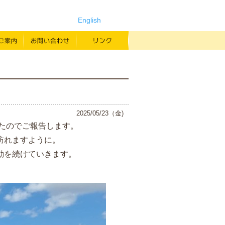
English
よみもの
寄付のご案内
お問い合わせ
リンク
ン
2025/05/23（金)
したのでご報告します。
訪れますように。
動を続けていきます。
すか？