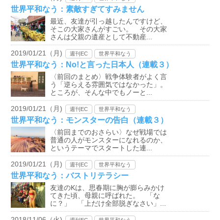
世界平和なう：素敵すぎてすみません
最近、友達が引っ越したんですけど、
そこの大家さんがすごい。 その大家
さんは父親の遺産として不動産...
2019/01/21（月)
週刊EC
世界平和なう
世界平和なう：No!と言った日本人（連載３）
〈前回のまとめ〉戦争体験者がよく言
う「逆らえる雰囲気ではなかった」。
ところが、そんな中でもノーと...
2019/01/21（月)
週刊EC
世界平和なう
世界平和なう：モンスターの告白（連載３）
〈前回までのおさらい〉なぜ戦場では
普通の人がモンスターになれるのか、
というテーマでスタートした連...
2019/01/21（月)
週刊EC
世界平和なう
世界平和なう：バストリテラシー
友達のKは、思春期に胸が膨らみかけ
てきた頃、母親に呼ばれた。 「な
に？」 「上だけ全部脱ぎなさい」...
2018/11/06（火)
週刊EC
世界平和なう