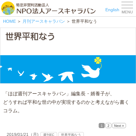
特定非営利活動法人 NPO
English
HOME
＞
月刊アースキャラバン
＞ 世界平和なう
「ほぼ週刊アースキャラバン」編集長・婿養子が、
どうすれば平和な世の中が実現するのかと考えながら書く
コラム。
1
2
Next »
2019/01/21（月)
週刊EC
世界平和なう