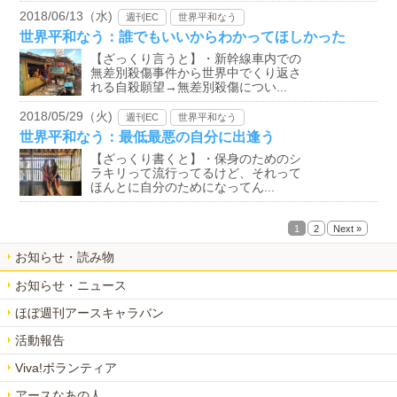
2018/06/13（水)
週刊EC
世界平和なう
世界平和なう：誰でもいいからわかってほしかった
【ざっくり言うと】・新幹線車内での
無差別殺傷事件から世界中でくり返さ
れる自殺願望→無差別殺傷につい...
2018/05/29（火)
週刊EC
世界平和なう
世界平和なう：最低最悪の自分に出逢う
【ざっくり書くと】・保身のためのシ
ラキリって流行ってるけど、それって
ほんとに自分のためになってん...
1
2
Next »
お知らせ・読み物
お知らせ・ニュース
ほぼ週刊アースキャラバン
活動報告
Viva!ボランティア
アースなあの人