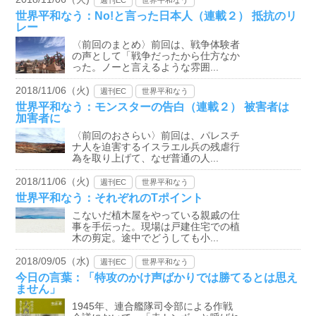
世界平和なう：No!と言った日本人（連載２） 抵抗のリ
レー
〈前回のまとめ〉前回は、戦争体験者
の声として「戦争だったから仕方なか
った。ノーと言えるような雰囲...
2018/11/06（火)
週刊EC
世界平和なう
世界平和なう：モンスターの告白（連載２） 被害者は
加害者に
〈前回のおさらい〉前回は、パレスチ
ナ人を迫害するイスラエル兵の残虐行
為を取り上げて、なぜ普通の人...
2018/11/06（火)
週刊EC
世界平和なう
世界平和なう：それぞれのTポイント
こないだ植木屋をやっている親戚の仕
事を手伝った。現場は戸建住宅での植
木の剪定。途中でどうしても小...
2018/09/05（水)
週刊EC
世界平和なう
今日の言葉：「特攻のかけ声ばかりでは勝てるとは思え
ません」
1945年、連合艦隊司令部による作戦