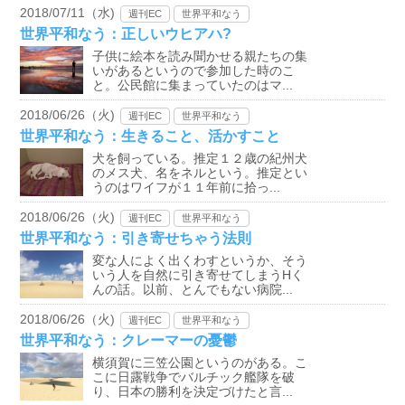
2018/07/11（水)
週刊EC
世界平和なう
世界平和なう：正しいウヒアハ?
子供に絵本を読み聞かせる親たちの集
いがあるというので参加した時のこ
と。公民館に集まっていたのはマ...
2018/06/26（火)
週刊EC
世界平和なう
世界平和なう：生きること、活かすこと
犬を飼っている。推定１２歳の紀州犬
のメス犬、名をネルという。推定とい
うのはワイフが１１年前に拾っ...
2018/06/26（火)
週刊EC
世界平和なう
世界平和なう：引き寄せちゃう法則
変な人によく出くわすというか、そう
いう人を自然に引き寄せてしまうHく
んの話。以前、とんでもない病院...
2018/06/26（火)
週刊EC
世界平和なう
世界平和なう：クレーマーの憂鬱
横須賀に三笠公園というのがある。こ
こに日露戦争でバルチック艦隊を破
り、日本の勝利を決定づけたと言...