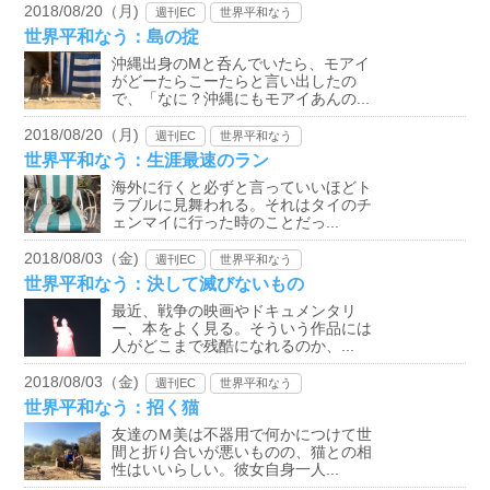
2018/08/20（月)
週刊EC
世界平和なう
世界平和なう：島の掟
沖縄出身のMと呑んでいたら、モアイ
がどーたらこーたらと言い出したの
で、「なに？沖縄にもモアイあんの...
2018/08/20（月)
週刊EC
世界平和なう
世界平和なう：生涯最速のラン
海外に行くと必ずと言っていいほどト
ラブルに見舞われる。それはタイのチ
ェンマイに行った時のことだっ...
2018/08/03（金)
週刊EC
世界平和なう
世界平和なう：決して滅びないもの
最近、戦争の映画やドキュメンタリ
ー、本をよく見る。そういう作品には
人がどこまで残酷になれるのか、...
2018/08/03（金)
週刊EC
世界平和なう
世界平和なう：招く猫
友達のＭ美は不器用で何かにつけて世
間と折り合いが悪いものの、猫との相
性はいいらしい。彼女自身一人...