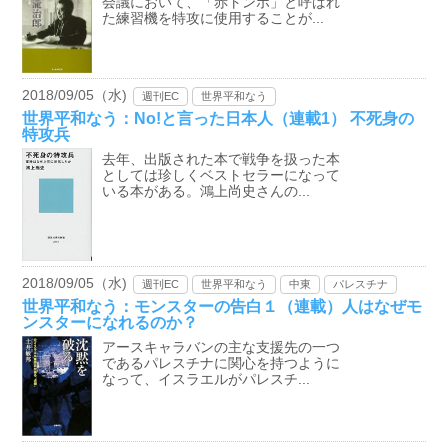
会議において、「赤トンボ」と呼ばれ
た練習機を特攻に使用することが...
2018/09/05（水)
週刊EC
世界平和なう
世界平和なう：No!と言った日本人（連載1） 不死身の
特攻兵
去年、出版された本で戦争を扱った本
としては珍しくベストセラーになって
いる本がある。鴻上尚史さんの...
2018/09/05（水)
週刊EC
世界平和なう
中東
パレスチナ
世界平和なう：モンスターの告白１（連載）人はなぜモ
ンスターになれるのか？
アースキャラバンの主な支援先の一つ
であるパレスチナに関心を持つように
なって、イスラエルがパレスチ...