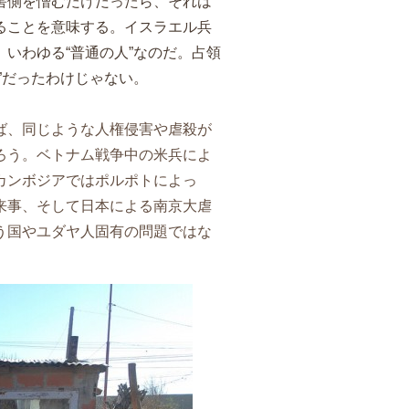
害側を憎むだけだったら、それは
ることを意味する。イスラエル兵
いわゆる“普通の人”なのだ。占領
”だったわけじゃない。
ば、同じような人権侵害や虐殺が
ろう。ベトナム戦争中の米兵によ
カンボジアではポルポトによっ
来事、そして日本による南京大虐
う国やユダヤ人固有の問題ではな