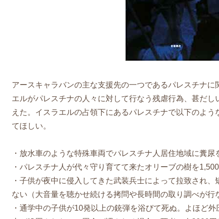
映画「BE FREE!」感想
世界平和なう
EIKOの中東訪問記
アースキャラバンの主な支援先の一つであるパレスチナに
エルがパレスチナの人々に対して行なう残虐行為、甚だし
えた。イスラエルの占領下にあるパレスチナで以下のよう
てほしい。
・放水車のような特殊車両でパレスチナ人居住地域に糞尿
・パレスチナ人が代々守り育てて来たオリーブの樹を1,50
・子供が夜中に侵入してきた武装兵士によって拉致され、
ない（大音量を聴かせ続ける拷問や長時間の取り調べが行
・通学中の子供が10発以上の銃弾を浴びて死ぬ。よほど外