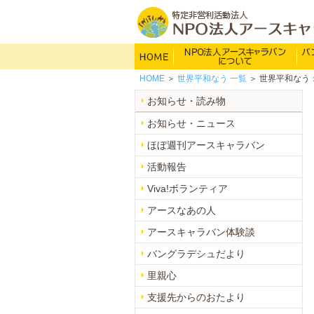
HOME
NP
HOME
＞
世界平和なう
一覧
＞ 世界平和なう
主な活動内容
お知らせ・読み物
活動報告
お知らせ・ニュース
団体概要
ほぼ週刊アースキャラバン
会員のご案内
活動報告
希望の火の歴史
Viva!ボランティア
アースなあの人
アースキャラバン体験談
バングラデシュだより
里親心
支援先からのおたより