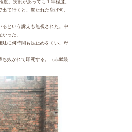
円程度。実刑があっても１年程度。
で出て行くと、撃たれた挙げ句、
いるという訴えも無視された。中
なかった。
無駄に何時間も足止めをくい、母
撃ち抜かれて即死する。（非武装