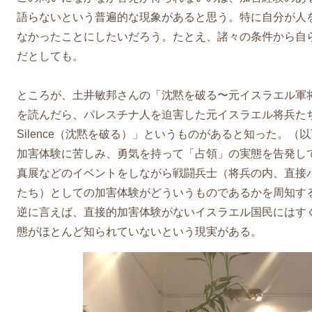
語らないという普遍的な現象があると思う。特に自分が人
なかったことにしたいだろう。たとえ、諸々の条件から自
だとしても。
ところが、土井敏邦さんの「沈黙を破る〜元イスラエル軍将
を読んだら、パレスチナ人を迫害した元イスラエル将兵たちのグル
Silence（沈黙を破る）」というものがあると知った。（
加害体験に苦しみ、勇気を持って「占領」の実態を告発し
真展などのイベントをしながら戦闘兵士（将兵の内、直接
たち）としての加害体験がどういうものであるかを周知す
逆に言えば、直接的加害体験がないイスラエル国民にはす
態がほとんど知られていないという現実がある。