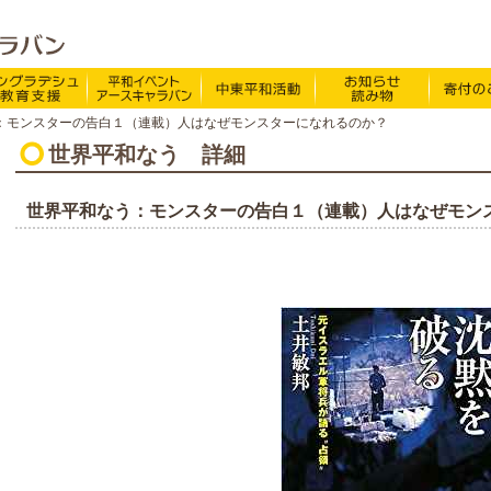
特定非営利活動法人 NPO法人アースキャラバン
O法人アースキャラバンについて
バングラデシュ教育支援
平和イベント Earth Caravan
中東平和活動
お知らせ・
：モンスターの告白１（連載）人はなぜモンスターになれるのか？
ドキュメンタリー映画BE FREE!
お知らせ・ニュース
世界平和なう
詳細
ほぼ週刊アースキャラバ
活動報告
世界平和なう：モンスターの告白１（連載）人はなぜモン
Viva!ボランティア
アースなあの人
アースキャラバン体験談
バングラデシュだより
里親心
支援先からのおたより
中東関連
パレスチナを知っていま