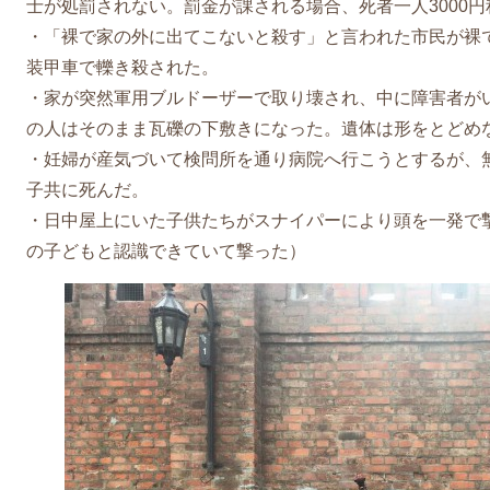
士が処罰されない。罰金が課される場合、死者一人3000
・「裸で家の外に出てこないと殺す」と言われた市民が裸
装甲車で轢き殺された。
・家が突然軍用ブルドーザーで取り壊され、中に障害者が
の人はそのまま瓦礫の下敷きになった。遺体は形をとどめ
・妊婦が産気づいて検問所を通り病院へ行こうとするが、
子共に死んだ。
・日中屋上にいた子供たちがスナイパーにより頭を一発で
の子どもと認識できていて撃った）