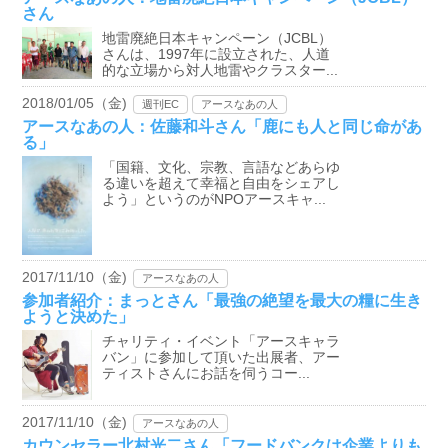
さん
地雷廃絶日本キャンペーン（JCBL）
さんは、1997年に設立された、人道
的な立場から対人地雷やクラスター...
2018/01/05（金)
週刊EC
アースなあの人
アースなあの人：佐藤和斗さん「鹿にも人と同じ命があ
る」
「国籍、文化、宗教、言語などあらゆ
る違いを超えて幸福と自由をシェアし
よう」というのがNPOアースキャ...
2017/11/10（金)
アースなあの人
参加者紹介：まっとさん「最強の絶望を最大の糧に生き
ようと決めた」
チャリティ・イベント「アースキャラ
バン」に参加して頂いた出展者、アー
ティストさんにお話を伺うコー...
2017/11/10（金)
アースなあの人
カウンセラー北村光二さん「フードバンクは企業よりも