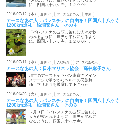
われるように、世界が平和になるよう
に、四国八十八ケ寺、１２００k...
2018/07/12（木)
週刊EC
アースなあの人
中東
アースなあの人：パレスチナに自由を！四国八十八ケ寺
1200km巡礼 泊潤安さん その４
「パレスチナの占領に苦しむ人々が救
われるように、世界が平和になるよう
に、四国八十八ケ寺、１２００k...
2018/07/11（水)
週刊EC
人物紹介
アースなあの人
アースなあの人：日本マリネラ協会 高林麻子さん
昨年のアースキャラバン東京のメイン
ステージで華やかなペルーの民族舞
踊・マリネラを披露して下さった...
2018/06/26（火)
週刊EC
アースなあの人
アースなあの人：パレスチナに自由を！四国八十八ケ寺
1200km巡礼 泊潤安さん その３
６月３日「パレスチナの占領に苦しむ
人々が救われるように、世界が平和に
なるように、四国八十八ケ寺、...