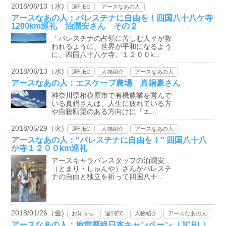
2018/06/13（水)
週刊EC
アースなあの人
アースなあの人：パレスチナに自由を！四国八十八ケ寺
1200km巡礼 泊潤安さん その２
「パレスチナの占領に苦しむ人々が救
われるように、世界が平和になるよう
に、四国八十八ケ寺、１２００k...
2018/06/13（水)
週刊EC
人物紹介
アースなあの人
アースなあの人：エスケープ農場 真鍋豪さん
神奈川県相模原市で有機農業を営んで
いる真鍋さんは、人生に疲れている方
や自殺願望のある方向けに「エ...
2018/05/29（火)
週刊EC
人物紹介
アースなあの人
アースなあの人：“パレスチナに自由を！” 四国八十八
か寺１２００km巡礼
アースキャラバンスタッフの泊潤安
（とまり・しゅんや）さんがパレスチ
ナの自由と独立を祈って四国八十...
2018/01/26（金)
お知らせ
週刊EC
人物紹介
アースなあの人
アースなあの人：地雷廃絶日本キャンペーン（JCBL）