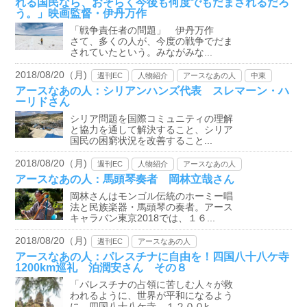
れる国民なら、おそらく今後も何度でもだまされるだろ
う。」映画監督・伊丹万作
「戦争責任者の問題」 伊丹万作
さて、多くの人が、今度の戦争でだま
されていたという。みながみな...
2018/08/20（月)
週刊EC
人物紹介
アースなあの人
中東
アースなあの人：シリアンハンズ代表 スレマーン・ハ
ーリドさん
シリア問題を国際コミュニティの理解
と協力を通して解決すること、シリア
国民の困窮状況を改善すること...
2018/08/20（月)
週刊EC
人物紹介
アースなあの人
アースなあの人：馬頭琴奏者 岡林立哉さん
岡林さんはモンゴル伝統のホーミー唱
法と民族楽器・馬頭琴の奏者。アース
キャラバン東京2018では、１６...
2018/08/20（月)
週刊EC
アースなあの人
アースなあの人：パレスチナに自由を！四国八十八ケ寺
1200km巡礼 泊潤安さん その８
「パレスチナの占領に苦しむ人々が救
われるように、世界が平和になるよう
に、四国八十八ケ寺、１２００k...