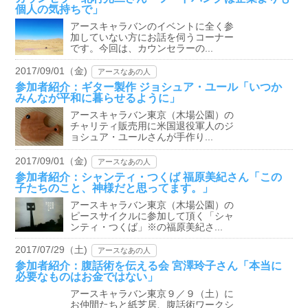
個人の気持ちで」
アースキャラバンのイベントに全く参
加していない方にお話を伺うコーナー
です。今回は、カウンセラーの...
2017/09/01（金)
アースなあの人
参加者紹介：ギター製作 ジョシュア・ユール「いつか
みんなが平和に暮らせるように」
アースキャラバン東京（木場公園）の
チャリティ販売用に米国退役軍人のジ
ョシュア・ユールさんが手作り...
2017/09/01（金)
アースなあの人
参加者紹介：シャンティ・つくば 福原美紀さん「この
子たちのこと、神様だと思ってます。」
アースキャラバン東京（木場公園）の
ピースサイクルに参加して頂く「シャ
ンティ・つくば」※の福原美紀さ...
2017/07/29（土)
アースなあの人
参加者紹介：腹話術を伝える会 宮澤玲子さん「本当に
必要なものはお金ではない」
アースキャラバン東京９／９（土）に
お仲間たちと紙芝居、腹話術ワークシ