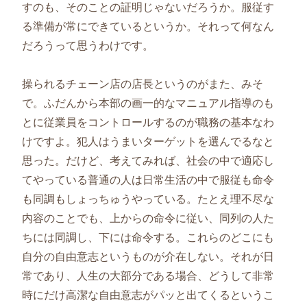
すのも、そのことの証明じゃないだろうか。服従す
る準備が常にできているというか。それって何なん
だろうって思うわけです。
操られるチェーン店の店長というのがまた、みそ
で。ふだんから本部の画一的なマニュアル指導のも
とに従業員をコントロールするのが職務の基本なわ
けですよ。犯人はうまいターゲットを選んでるなと
思った。だけど、考えてみれば、社会の中で適応し
てやっている普通の人は日常生活の中で服従も命令
も同調もしょっちゅうやっている。たとえ理不尽な
内容のことでも、上からの命令に従い、同列の人た
ちには同調し、下には命令する。これらのどこにも
自分の自由意志というものが介在しない。それが日
常であり、人生の大部分である場合、どうして非常
時にだけ高潔な自由意志がパッと出てくるというこ