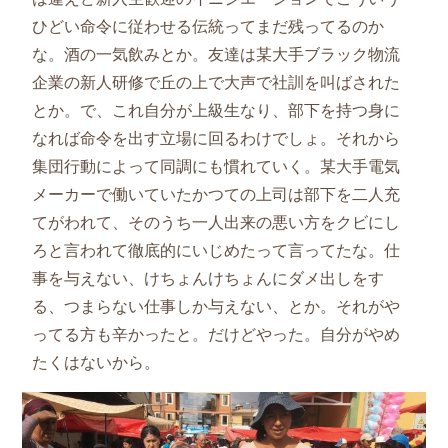
ひどい命令に従わせる伝統ってまだ残ってるのか
な。酒の一気飲みとか。友達は某大手ブラック物流
企業の新人研修で丘の上で大声で社訓を叫ばされた
とか。で、これ自分が上級生なり、部下を持つ身に
なれば命令を出す立場に回るわけでしょ。それから
集団行動によって同調にも慣れていく。某大手電気
メーカーで働いていたかつての上司は部下を二人充
てがわれて、そのうち一人出来の悪い方をクビにし
ろと言われて徹底的にいじめたって言ってたな。仕
事を与えない、けちょんけちょんにダメ出しをす
る、つまらない仕事しか与えない、とか。それがや
ってる方も辛かったと。だけどやった。自分がやめ
たくはないから。