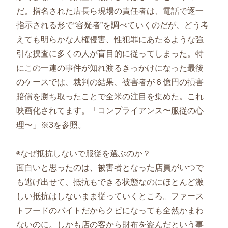
だ。指名された店長ら現場の責任者は、電話で逐一
指示される形で“容疑者”を調べていくのだが、どう考
えても明らかな人権侵害、性犯罪にあたるような強
引な捜査に多くの人が盲目的に従ってしまった。特
にこの一連の事件が知れ渡るきっかけになった最後
のケースでは、裁判の結果、被害者が６億円の損害
賠償を勝ち取ったことで全米の注目を集めた。これ
映画化されてます。「コンプライアンス〜服従の心
理〜」※3を参照。
◉なぜ抵抗しないで服従を選ぶのか？
面白いと思ったのは、被害者となった店員がいつで
も逃げ出せて、抵抗もできる状態なのにほとんど激
しい抵抗はしないまま従っていくところ。ファース
トフードのバイトだからクビになっても全然かまわ
ないのに。しかも店の客から財布を盗んだという事