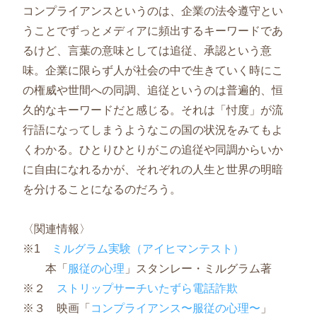
コンプライアンスというのは、企業の法令遵守とい
うことでずっとメディアに頻出するキーワードであ
るけど、言葉の意味としては追従、承認という意
味。企業に限らず人が社会の中で生きていく時にこ
の権威や世間への同調、追従というのは普遍的、恒
久的なキーワードだと感じる。それは「忖度」が流
行語になってしまうようなこの国の状況をみてもよ
くわかる。ひとりひとりがこの追従や同調からいか
に自由になれるかが、それぞれの人生と世界の明暗
を分けることになるのだろう。
〈関連情報〉
※1
ミルグラム実験（アイヒマンテスト）
本「
服従の心理
」スタンレー・ミルグラム著
※２
ストリップサーチいたずら電話詐欺
※３ 映画「
コンプライアンス〜服従の心理〜
」