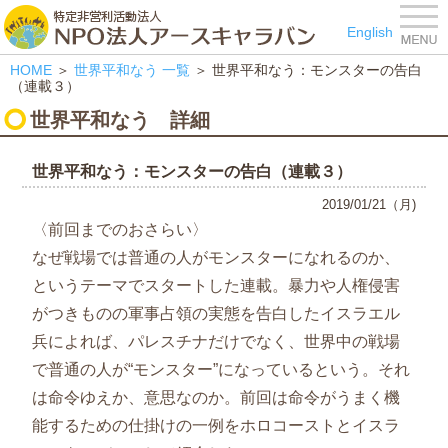
特定非営利活動法人 NPO
English
HOME
＞
世界平和なう
一覧
＞ 世界平和なう：モンスターの告白
（連載３）
世界平和なう
詳細
世界平和なう：モンスターの告白（連載３）
2019/01/21（月)
〈前回までのおさらい〉
なぜ戦場では普通の人がモンスターになれるのか、
というテーマでスタートした連載。暴力や人権侵害
がつきものの軍事占領の実態を告白したイスラエル
兵によれば、パレスチナだけでなく、世界中の戦場
で普通の人が“モンスター”になっているという。それ
は命令ゆえか、意思なのか。前回は命令がうまく機
能するための仕掛けの一例をホロコーストとイスラ