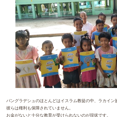
映画「BE FREE!」感想
世界平和なう
EIKOの中東訪問記
バングラデシュのほとんどはイスラム教徒の中、ラカイン
彼らは権利も保障されていません。
お金がないと十分な教育が受けられないのが現状です。