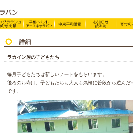
特定非営利活動法人 NPO法人アースキャラバン
O法人アースキャラバンについて
バングラデシュ教育支援
平和イベント Earth Caravan
中東平和活動
お知らせ・
ドキュメンタリー映画BE FREE!
お知らせ・ニュース
詳細
ほぼ週刊アースキャラバ
活動報告
ラカイン族の子どもたち
Viva!ボランティア
アースなあの人
毎月子どもたちは新しいノートをもらいます。
後ろのお寺は、子どもたちも大人も気軽に普段から遊んだ
アースキャラバン体験談
です。
バングラデシュだより
里親心
支援先からのおたより
中東関連
パレスチナを知っていま