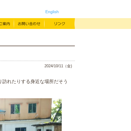
English
よみもの
寄付のご案内
お問い合わせ
リンク
ン
2024/10/11（金)
り訪れたりする身近な場所だそう
すか？