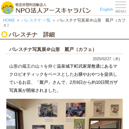
特定非営利活動法人 NPO
English
HOME
＞
パレスチナ
一覧
＞ パレスチナ写真展＠山形 厩戸（カフ
ェ）
パレスチナ
詳細
パレスチナ写真展＠山形 厩戸（カフェ）
2025/02/27（木)
山形の蔵王の山々を仰ぐ
温泉城下町武家屋敷通にあるマ
クロビオティックをベースとしたお膳やおやつを提供し
ているお店、「厩戸」さんで、2月8日から約10日間ガザ
写真展が開催されました。