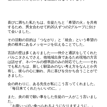
喜びに満ちた私たちは、生徒たちと「希望の火」を共有
するため、男女合わせて約
20
人ずつの
2
グループに分け
て会いました。
その活動の目的は「つながり」と「統合」という希望の
炎の根本にあるメッセージを伝えることでした。
言語の壁は多くありました
――
仲介と通訳をしてくれた
パルニタさんでさえ、他地域出身であるため現地の方言
は話せず、ネパールの標準語のみの対応でした
――
それ
でも私たちは、新しく馴染みのない考え方をなんとか共
有し、彼らの心に触れ、共に喜びを分かち合うことがで
きました。
会の終わりに、ある先生が私にこう言ってくれました。
「毎日来てくれたらいいのに。」
また、炎の前で願い事をした生徒の一人がこう言いまし
た。
「お腹いっぱい食べられるようになりますように。」