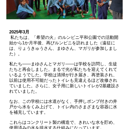
2025
年
3
月
私たちは、「希望の火」のルンビニ平和公園での活動開
始から
1
か月半後、再びルンビニを訪れました（遠征に
は、りょうきゅうさん、まゆさん、マガリが参加しまし
た）。
私たち
――
まゆさんとマガリ
――
は学校を訪問し、生徒
たちと再会しました。まるで光が私たちを迎えてくれて
いるようでした。学校は清掃が行き届き、再塗装され、
以前は使用不可能だったトイレも見違えるほど改修され
ていました。さらに、女子用に新しいトイレが
2
基建設さ
れていました。
なお、この学校には水道がなく、手押しポンプ付きの井
戸から水をくみ上げて、トイレ内のさまざまな容器に水
を補充しています。
これらはコンクリート製の構造で、きれいな水を貯め、
使用済みの水を排水する仕組みになっています。