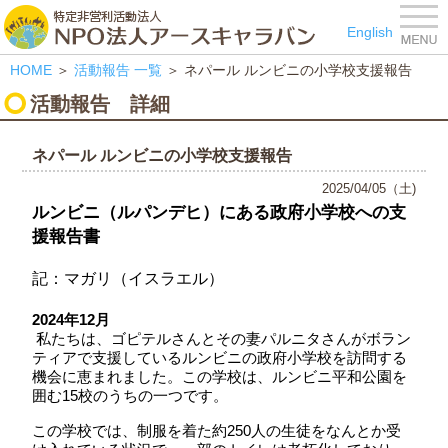
特定非営利活動法人 NPO
English
HOME
＞
活動報告
一覧
＞ ネパール ルンビニの小学校支援報告
活動報告
詳細
ネパール ルンビニの小学校支援報告
2025/04/05（土)
ルンビニ（ルパンデヒ）にある政府小学校への支
援報告書
記：マガリ（イスラエル）
2024
年
12
月
私たちは、ゴピテルさんとその妻パルニタさんがボラン
ティアで支援しているルンビニの政府小学校を訪問する
機会に恵まれました。この学校は、ルンビニ平和公園を
囲む
15
校のうちの一つです。
この学校では、制服を着た約
250
人の生徒をなんとか受