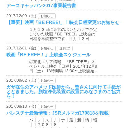
アースキャラバン2017事業報告書
2017/12/09（土)
お知らせ
【重要】映画「BE FREE!」上映会日程変更のお知らせ
１月１３日に東京のポンとハナで予定
していた映画「BE FREE!」上映会は
日程を再調整中です。１月１３日...
2017/12/01（金)
お知らせ
週刊EC
映画「BE FREE！」上映会スケジュール
◎東北エリア情報 『BE FREE!』ス
ペシャル上映会【日程】2017年12月9
日（土） 13時開場 13:30〜上映開始...
2017/09/02（土)
お知らせ
ガザ在住のアハメッド医師から、皆さんに向けて手紙が
とどきました。脱塩浄化装置の設置にみなさまのご協力
を！
2017/08/18（金)
お知らせ
パレスチナ最新情報：JSRメルマガ170818を転載
パ┃レ┃ス┃チ┃ナ┃最┃新┃情┃報
┃１７０８１８