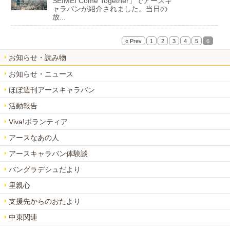
SEIMEI Come Together」でアースキ
ャラバンが紹介されました。当日の
放...
« Prev
1
2
3
4
5
6
お知らせ・読み物
お知らせ・ニュース
ほぼ週刊アースキャラバン
活動報告
Viva!ボランティア
アースなあの人
アースキャラバン体験談
バングラデシュだより
里親心
支援先からのおたより
中東関連