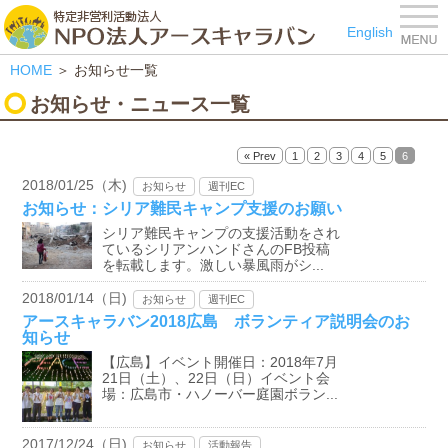
特定非営利活動法人 NPO
English
HOME
＞ お知らせ一覧
お知らせ・ニュース一覧
« Prev
1
2
3
4
5
6
2018/01/25（木)
お知らせ
週刊EC
お知らせ：シリア難民キャンプ支援のお願い
シリア難民キャンプの支援活動をされ
ているシリアンハンドさんのFB投稿
を転載します。激しい暴風雨がシ...
2018/01/14（日)
お知らせ
週刊EC
アースキャラバン2018広島 ボランティア説明会のお
知らせ
【広島】イベント開催日：2018年7月
21日（土）、22日（日）イベント会
場：広島市・ハノーバー庭園ボラン...
2017/12/24（日)
お知らせ
活動報告